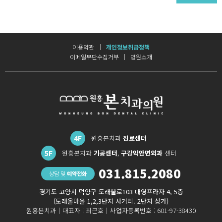
이용약관
개인정보취급정책
이메일무단수집거부
병원소개
4F
원흥본치과
진료센터
5F
원흥본치과
기공센터
,
구강악안면외과
센터
031.815.2080
상담 및
예약전화
경기도 고양시 덕양구 도래울로103 대영프라자 4, 5층
(도래울마을 1,2,3단지 사거리. 2단지 상가)
원흥본치과｜
대표자 : 최근호｜
사업자등록번호 : 601-97-38430