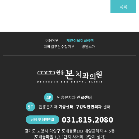
목록
이용약관
개인정보취급정책
이메일무단수집거부
병원소개
4F
원흥본치과
진료센터
5F
원흥본치과
기공센터
,
구강악안면외과
센터
031.815.2080
상담 및
예약전화
경기도 고양시 덕양구 도래울로103 대영프라자 4, 5층
(도래울마을 1,2,3단지 사거리. 2단지 상가)